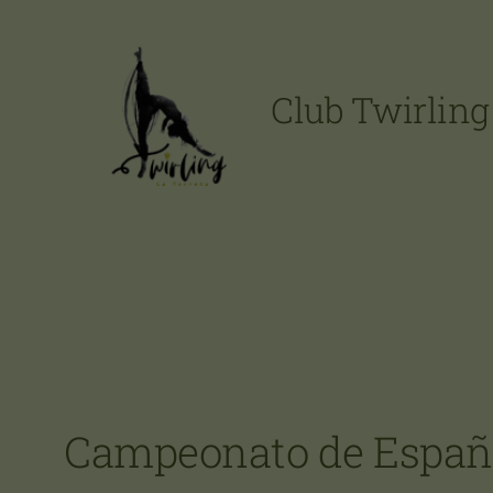
Vés
al
contingut
Club Twirling
Campeonato de España 