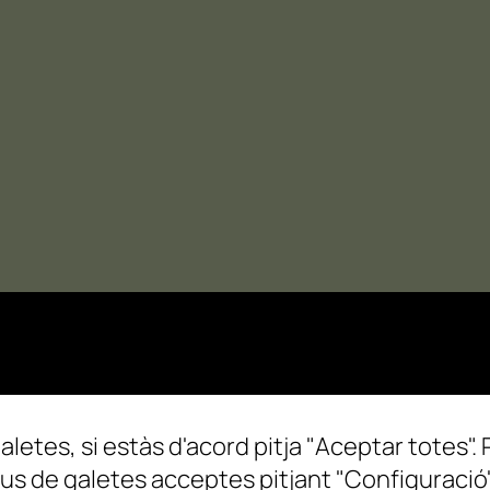
aletes, si estàs d'acord pitja "Aceptar totes". 
us de galetes acceptes pitjant "Configuració