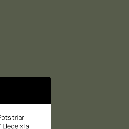
Pots triar
"
Llegeix la