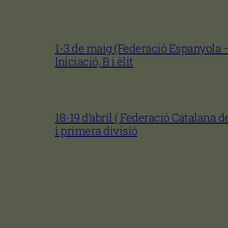
1-3 de maig (Federació Espanyola 
Iniciació, B i èlit
18-19 d’abril ( Federació Catalana d
i primera divisió