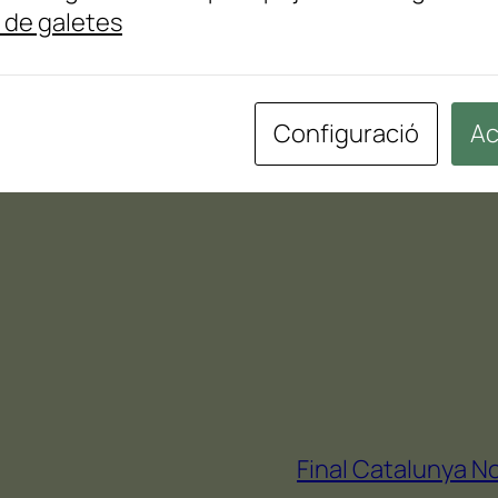
a de galetes
Configuració
Ac
Final Catalunya Nor