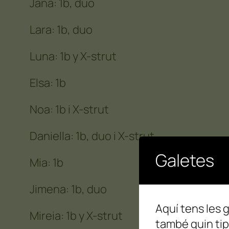
Jana: 1b, duo
Lara: 1b, duo
Luna: 1b y X-strut
Elsa: 1b
Noa: 1b i X-strut
Daniella: 1b, duo i X-strut
Galetes
Mia: 1b
Jimena: 1b, duo
Aquí tens les g
Mireia: 1b y X-strut
també quin tip