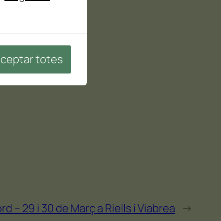
ceptar totes
d – 29 i 30 de Març a Riells i Viabrea
→