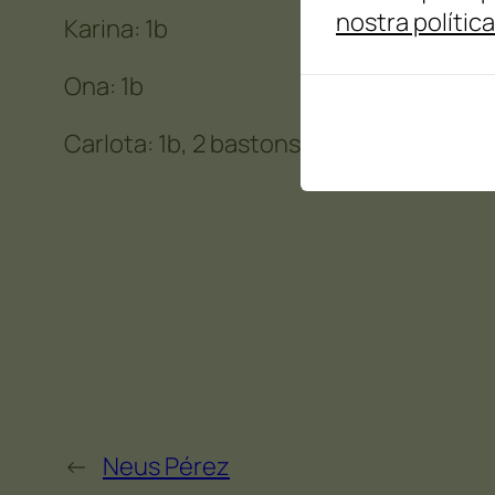
nostra polític
Karina: 1b
Ona: 1b
Carlota: 1b, 2 bastons
←
Neus Pérez